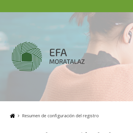
Salta al contenido principal
Resumen de configuración del registro